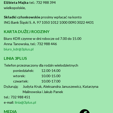
Elżbieta Majka
tel.: 732 988 394
wielkopolskie,
Składki członkowskie
prosimy wpłacać na konto
ING Bank Śląski S. A. 97 1050 1012 1000 0090 3022 4431
KARTA DUŻEJ RODZINY
Biuro KDR czynne w dni robocze od 7.00 do 15.00
Anna Tanowska, tel.: 732 988 446
biuro_kdr@3plus.pl
LINIA 3PLUS
Telefon przeznaczony dla rodzin wielodzietnych
poniedziałek:
12.00-14.00
wtorek:
10.00-15.00
czwartek:
10.00-17.00
Dyżurują:
Judyta Kruk, Aleksandra Januszewicz, Katarzyna
Malinowska i Jakub Panek
tel.: 732 988 451
e-mail:
linia@3plus.pl
MEDIA