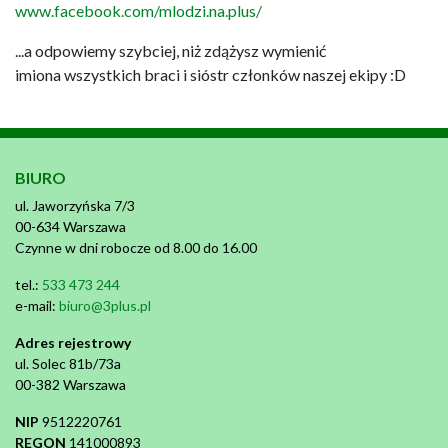
www.facebook.com/mlodzi.na.plus/
...a odpowiemy szybciej, niż zdążysz wymienić
imiona wszystkich braci i sióstr członków naszej ekipy :D
BIURO
ul. Jaworzyńska 7/3
00-634 Warszawa
Czynne w dni robocze od 8.00 do 16.00
tel.:
533 473 244
e-mail:
biuro@3plus.pl
Adres rejestrowy
ul. Solec 81b/73a
00-382 Warszawa
NIP
9512220761
REGON
141000893